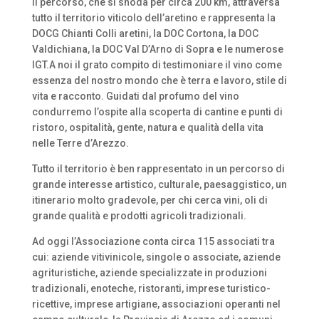
Il percorso, che si snoda per circa 200 km, attraversa
tutto il territorio viticolo dell’aretino e rappresenta la
DOCG Chianti Colli aretini, la DOC Cortona, la DOC
Valdichiana, la DOC Val D’Arno di Sopra e le numerose
IGT.A noi il grato compito di testimoniare il vino come
essenza del nostro mondo che è terra e lavoro, stile di
vita e racconto. Guidati dal profumo del vino
condurremo l’ospite alla scoperta di cantine e punti di
ristoro, ospitalità, gente, natura e qualità della vita
nelle Terre d’Arezzo.
Tutto il territorio è ben rappresentato in un percorso di
grande interesse artistico, culturale, paesaggistico, un
itinerario molto gradevole, per chi cerca vini, oli di
grande qualità e prodotti agricoli tradizionali.
Ad oggi l’Associazione conta circa 115 associati tra
cui: aziende vitivinicole, singole o associate, aziende
agrituristiche, aziende specializzate in produzioni
tradizionali, enoteche, ristoranti, imprese turistico-
ricettive, imprese artigiane, associazioni operanti nel