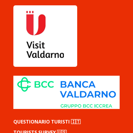
QUESTIONARIO TURISTI 🇮🇹
TOURISTS SURVEY 🇺🇸