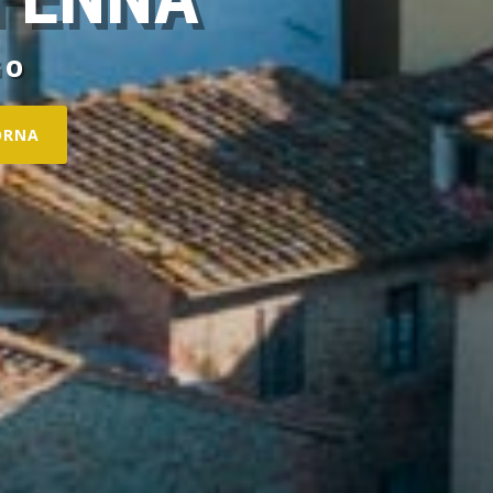
GO
ORNA