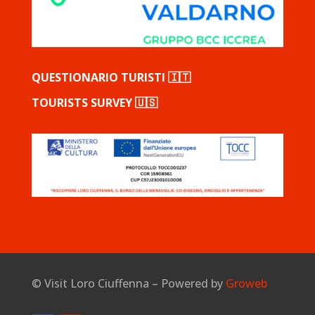
QUESTIONARIO TURISTI 🇮🇹
TOURISTS SURVEY 🇺🇸
©
Visit Loro Ciuffenna – Powered by
Groweb