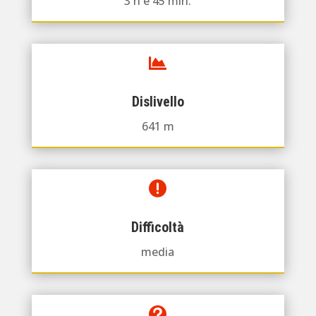
3 h e 45 min.

Dislivello
641 m

Difficoltà
media
