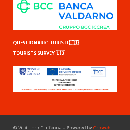
QUESTIONARIO TURISTI 🇮🇹
TOURISTS SURVEY 🇺🇸
©
Visit Loro Ciuffenna – Powered by
Groweb