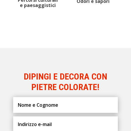
li
Odori e sapori
i
Natura e
paesaggio
DIPINGI E DECORA CON
PIETRE COLORATE!