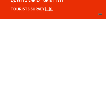
QUESTIONARIO TURISTI 🇮🇹
TOURISTS SURVEY 🇺🇸
©
Visit Loro Ciuffenna – Powered by
Groweb