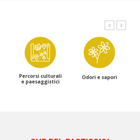
Percorsi culturali
Odori e sapori
e paesaggistici
Nat
paes